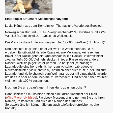
Ein Beispiel für unsere Mischlingsanalysen:
Leyla, Hündin aus dem Tierheim von Thomas und Valerie aus Boostedt:
Norwegischer Buhund (61 %), Zwergpinscher (42 %), Kurzhaar Collie (24
%) mit 3 % Ähnlichkeit zum typischen Wolfsmuster
Der Preis für diese Untersuchung liegt bei 129,00 Euro/Tier (inkl. MWST)*.
Und nein, hier liegt kein Fehler vor, weil die Werte mehr als 100 %
ergeben. Es gibt nicht für jede Rasse eigene Merkmale, keine reinen
Boxer- oder Dackelgene etc. Und deshalb ist ein Dackel-Boxermix nicht
zwangsläufig 50-50. Vielmehr stecken in jeder Rasse wieder andere
Rassen, weil sie ja gezüchtet werden. So hat jeder „reinrassige“
Labradoodle eine hohe Ähnlichkeit zum typischen Labradoodle-
Merkmalsmuster (vielleicht 92 %), natürlich aber auch zum Pudel und zum
Labrador und vielleicht noch zum Weimaraner, der mit eingezüchtet wurde,
um das ein oder andere Merkmal zu verbessern. Und schon haben wir hier
viel mehr als 100 % zusammen.
Möchten Sie uns beauftragen, Ihren Hund zu untersuchen?
Dann schicken Sie uns bitte einfach eine kurze Nachricht per Email
(
office@forensik-hh.de
), Facebook Messenger und nennen Sie uns Ihren
Namen, Postadresse und auch den Namen des Hundes.
Selbstverständlich können Sie uns auch telefonisch erreichen (siehe
Kontakt).