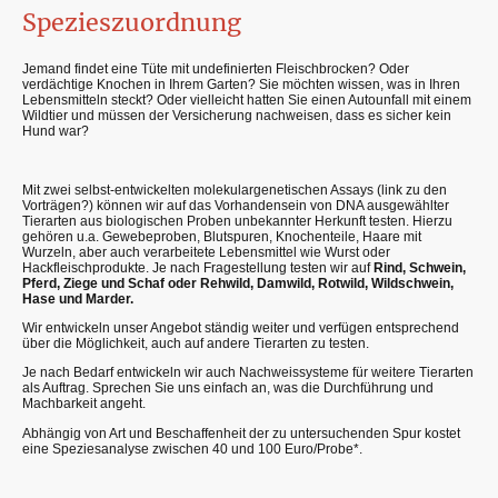
Spezieszuordnung
Jemand findet eine Tüte mit undefinierten Fleischbrocken? Oder
verdächtige Knochen in Ihrem Garten? Sie möchten wissen, was in Ihren
Lebensmitteln steckt? Oder vielleicht hatten Sie einen Autounfall mit einem
Wildtier und müssen der Versicherung nachweisen, dass es sicher kein
Hund war?
Mit zwei selbst-entwickelten molekulargenetischen Assays (link zu den
Vorträgen?) können wir auf das Vorhandensein von DNA ausgewählter
Tierarten aus biologischen Proben unbekannter Herkunft testen. Hierzu
gehören u.a. Gewebeproben, Blutspuren, Knochenteile, Haare mit
Wurzeln, aber auch verarbeitete Lebensmittel wie Wurst oder
Hackfleischprodukte. Je nach Fragestellung testen wir auf
Rind, Schwein,
Pferd, Ziege und Schaf oder Rehwild, Damwild, Rotwild, Wildschwein,
Hase und Marder.
Wir entwickeln unser Angebot ständig weiter und verfügen entsprechend
über die Möglichkeit, auch auf andere Tierarten zu testen.
Je nach Bedarf entwickeln wir auch Nachweissysteme für weitere Tierarten
als Auftrag. Sprechen Sie uns einfach an, was die Durchführung und
Machbarkeit angeht.
Abhängig von Art und Beschaffenheit der zu untersuchenden Spur kostet
eine Speziesanalyse zwischen 40 und 100 Euro/Probe*.