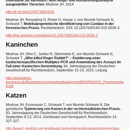
Datenbank zur Identitäts-, Mischlings- und Abstammungsanalyse
ausgewählter Tierarten
, Modrow JH, 2014
http://d-nb.info/1059739054/34
Modrow JH, Revyakina O, Reder H, Hasse J, von Wurmb-Schwark N,
Schwark T.
Molekulargenetische Identifizierung von Canidae in der
forensischen Praxis.
Rechtsmedizin. DOI: 10.1007/s00194-015-0036-3
http://link.springer.com/article/10.1007/s00194-015-0036-3
Kaninchen
Modrow JH, Ohm C, Junker R, Steinmeier E, von Wurmb-Schwark N,
Schwark T.
„Who killed Roger Rabbit?“ – Etablierung einer
kaninchenspezifischen Multiplex-PCR und Anwendung des Assays im
Fall einer Kaninchen-Serientötung.
94. Jahrestagung der Deutschen
Gesellschaft für Rechtsmedizin, September 15-19, 2015, Leipzig.
http://www.dgrm-
kongress.de/fileadmin/congress/media/dgrm/pdf/DGRM2015_Programmhe
ft.pdf
Katzen
Modrow JH, Enzenauer C, Schwark T, von Wurmb-Schwark N. Die
genetische
Typisierung von Katzen in der rechtsmedizinischen Praxis.
93. Jahrestagung der Deutschen Gesellschaft für Rechtsmedizin,
September 9-13, 2014, Greifswald und Heringsdorf, Rechtsmedizin 24:
327-327.
http://www2.medizin.uni-greifswald.de/rechtsmed/programm/donnerstag-