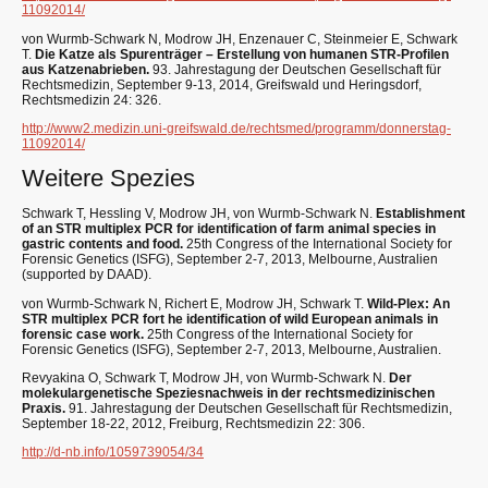
11092014/
von Wurmb-Schwark N, Modrow JH, Enzenauer C, Steinmeier E, Schwark
T.
Die Katze als Spurenträger – Erstellung von humanen STR-Profilen
aus Katzenabrieben.
93. Jahrestagung der Deutschen Gesellschaft für
Rechtsmedizin, September 9-13, 2014, Greifswald und Heringsdorf,
Rechtsmedizin 24: 326.
http://www2.medizin.uni-greifswald.de/rechtsmed/programm/donnerstag-
11092014/
Weitere Spezies
Schwark T, Hessling V, Modrow JH, von Wurmb-Schwark N.
Establishment
of an STR multiplex PCR for identification of farm animal species in
gastric contents and food.
25th Congress of the International Society for
Forensic Genetics (ISFG), September 2-7, 2013, Melbourne, Australien
(supported by DAAD).
von Wurmb-Schwark N, Richert E, Modrow JH, Schwark T.
Wild-Plex: An
STR multiplex PCR fort he identification of wild European animals in
forensic case work.
25th Congress of the International Society for
Forensic Genetics (ISFG), September 2-7, 2013, Melbourne, Australien.
Revyakina O, Schwark T, Modrow JH, von Wurmb-Schwark N.
Der
molekulargenetische Speziesnachweis in der rechtsmedizinischen
Praxis.
91. Jahrestagung der Deutschen Gesellschaft für Rechtsmedizin,
September 18-22, 2012, Freiburg, Rechtsmedizin 22: 306.
http://d-nb.info/1059739054/34